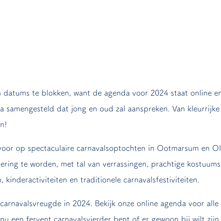
en datums te blokken, want de agenda voor 2024 staat online en
amengesteld dat jong en oud zal aanspreken. Van kleurrijke op
n!
 voor op spectaculaire carnavalsoptochten in Ootmarsum en Ol
viering te worden, met tal van verrassingen, prachtige kostuum
kinderactiviteiten en traditionele carnavalsfestiviteiten.
carnavalsvreugde in 2024. Bekijk onze online agenda voor alle 
nu een fervent carnavalsvierder bent of er gewoon bij wilt zij